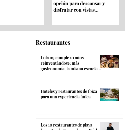
opción para descansar y
disfrutar con vistas
panorámicas 360º
Restaurantes
Lola 09 cumple 10 años
reinventándose: más
gastronomía, la misma esencia
coctelera y el ambiente más
canalla de Madrid
Hoteles y restaurantes de Ibiza
para una experiencia única
Los 10 restaurantes de playa