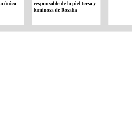
ia única
responsable de la piel tersa y
luminosa de Rosalía