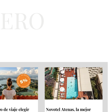
TERO
a
Bienestar
EJT
 de viaje elegir
Novotel Atenas, la mejor