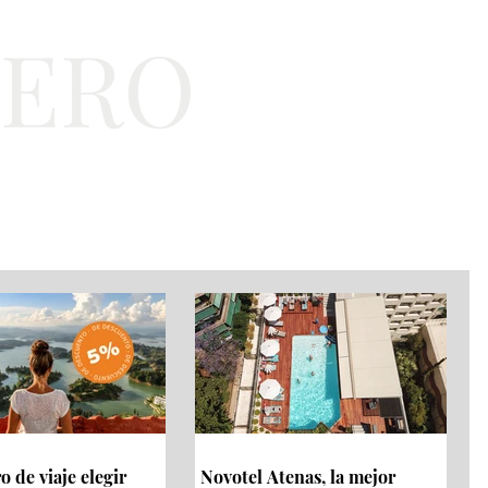
TERO
a
Bienestar
EJT
 de viaje elegir
Novotel Atenas, la mejor