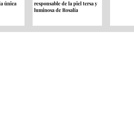
ia única
responsable de la piel tersa y
luminosa de Rosalía