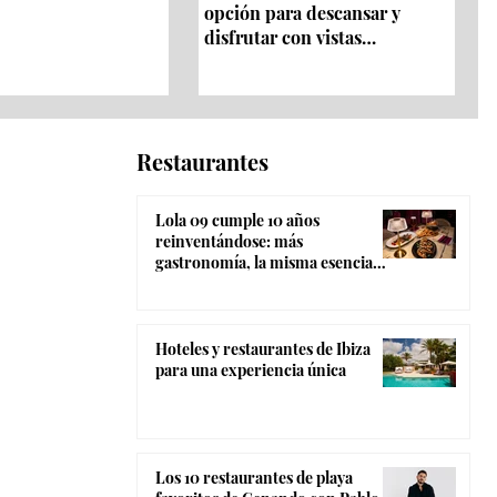
opción para descansar y
disfrutar con vistas
panorámicas 360º
Restaurantes
Lola 09 cumple 10 años
reinventándose: más
gastronomía, la misma esencia
coctelera y el ambiente más
canalla de Madrid
Hoteles y restaurantes de Ibiza
para una experiencia única
Los 10 restaurantes de playa