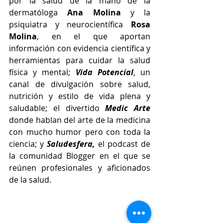
por la salud de la mano de la 
dermatóloga 
Ana Molina
 y la 
psiquiatra y neurocientífica 
Rosa 
Molina
, en el que aportan 
información con evidencia científica y 
herramientas para cuidar la salud 
física y mental; 
Vida Potencial
, un 
canal de divulgación sobre salud, 
nutrición y estilo de vida plena y 
saludable; el divertido 
Medic Arte
donde hablan del arte de la medicina 
con mucho humor pero con toda la 
ciencia; y 
Saludesfera,
 el podcast de 
la comunidad Blogger en el que se 
reúnen profesionales y aficionados 
de la salud.
#salud
#bienestar
#Díade
#DíaMundialdelaSalud
#abril
#OMS