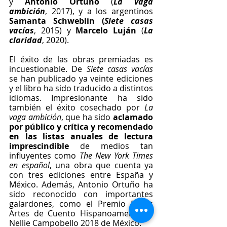
y 
Antonio Ortuño
 (
La vaga 
ambición
, 2017), y a los argentinos 
Samanta Schweblin (
Siete casas 
vacías
, 2015) y 
Marcelo Luján
 (
La 
claridad
, 2020).
El éxito de las obras premiadas es 
incuestionable. De 
Siete casas vacías
se han publicado ya veinte ediciones 
y el libro ha sido traducido a distintos 
idiomas. Impresionante ha sido 
también el éxito cosechado por 
La 
vaga ambición
, que ha sido 
aclamado 
por público y crítica y recomendado 
en las listas anuales de lectura 
imprescindible
 de medios tan 
influyentes como 
The New York Times 
en español
, una obra que cuenta ya 
con tres ediciones entre España y 
México. Además, Antonio Ortuño ha 
sido reconocido con importantes 
galardones, como el Premio Bellas 
Artes de Cuento Hispanoamericano 
Nellie Campobello 2018 de México.