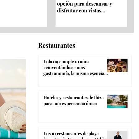
opción para descansar y
disfrutar con vistas
panorámicas 360º
Restaurantes
Lola 09 cumple 10 años
reinventándose: más
gastronomía, la misma esencia
coctelera y el ambiente más
canalla de Madrid
Hoteles y restaurantes de Ibiza
para una experiencia única
Los 10 restaurantes de playa