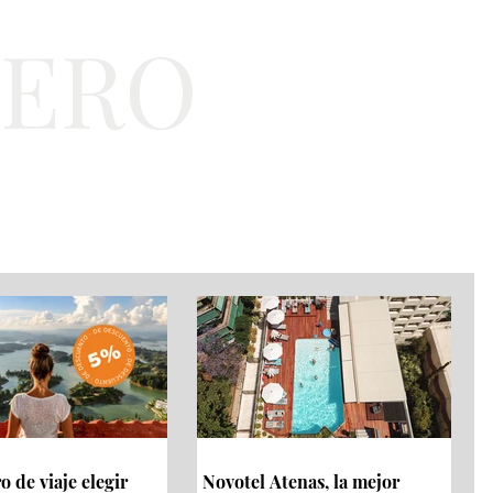
TERO
a
Bienestar
EJT
 de viaje elegir
Novotel Atenas, la mejor