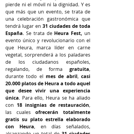
pierde ni el móvil ni la dignidad. Y es 
que más que un evento, se trata de 
una celebración gastronómica que 
tendrá lugar en 
31 ciudades de toda 
España
. Se trata de
 Heura Fest, 
un 
evento único y revolucionario con el 
que Heura, marca líder en carne 
vegetal, sorprenderá a los paladares 
de los ciudadanos españoles, 
regalando, de forma 
gratuita
, 
durante todo el 
mes de abril
, 
casi 
20.000 platos de Heura a todo aquel 
que desee vivir una experiencia 
única
. Para ello, Heura se ha aliado 
con 
18 insignias de restauración
, 
las cuales 
ofrecerán totalmente 
gratis su plato estrella elaborado 
con Heura
, en días señalados, 
alcanzando un total de 
31 ciudades 