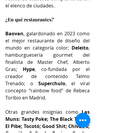
el elenco de ciudades.
¿En qué restaurantes?
Baovan
, galardonado en 2023 como 
el mejor restaurante de diseño del 
mundo en categoría color; 
Deleito
, 
hamburguesería gourmet del 
finalista de Master Chef, Alberto 
Gras; 
Hype
, co-fundada por el 
creador de contenido Telmo 
Trenado; o 
Superchulo
, el viral 
concepto “rainbow food” de Rebeca 
Toribio en Madrid.
Otras grandes insignias como 
Las 
Muns: Tasty Poke; The Black Turtle; 
El Pibe; Tocotó; Good Shit; Chivuo’s; 