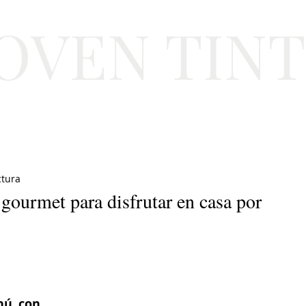
JOVEN TIN
Lifestyle
Viajes
Belleza
Gastronomí
ctura
 gourmet para disfrutar en casa por
nú con 