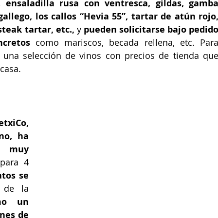
, 
ensaladilla rusa con ventresca, gildas, gamba
llego, los callos “Hevia 55”, tartar de atún rojo,
teak tartar, etc.,
 y 
pueden solicitarse bajo pedido
ncretos 
como mariscos, becada rellena, etc. Para
 una selección de vinos con precios de tienda que
casa.
 taberna perretxiCo, 
o, ha 
a muy 
ara 4 
atos se 
o de la
o un 
nes de 