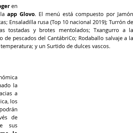
oger
 en 
la 
app Glovo
. El menú está compuesto por Jamón
as; Ensaladilla rusa (Top 10 nacional 2019); Turrón de
as tostadas y brotes mentolados; Txangurro a la
o de pescados del CantábriCo; Rodaballo salvaje a la
 temperatura; y un Surtido de dulces vascos.
nómica 
ado la 
acias a 
a, los 
podrán 
vés de 
Deliveroo o al 915718265 de sus 