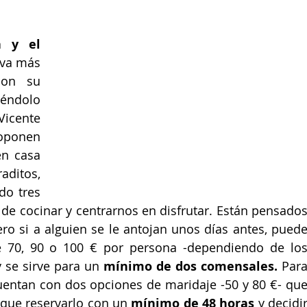
a y el 
eva más 
on su 
éndolo 
Vicente 
oponen 
n casa 
aditos, 
ostras, carrillera, etc.. Han diseñado tres 
 de cocinar y centrarnos en disfrutar. Están pensados
 si a alguien se le antojan unos días antes, puede
e 70, 90 o 100 € por persona -dependiendo de los
 se sirve para un 
mínimo de dos comensales. 
Para
cuentan con dos opciones de maridaje -50 y 80 €- qu
 que reservarlo con un 
mínimo de 48 horas
 y decidir