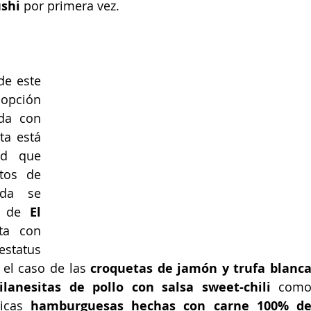
ushi
 por primera vez.
de este 
pción 
da con 
a está 
d que 
tos de 
da se 
a de 
El 
ta con 
status 
el caso de las 
croquetas de jamón y trufa blanca
ilanesitas de pollo con salsa sweet-chili
 como
icas 
hamburguesas hechas con carne 100% de