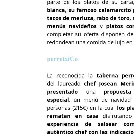
parte de los platos de su carta
blanca, su famoso calamarcito ga
tacos de merluza, rabo de toro, s
menús navideños
 y 
platos co
completar su oferta disponen de
redondean una comida de lujo en 
perretxiCo
La reconocida la
del laureado
 chef Josean Merin
presentado
 una 
propuest
especial
, un menú de navidad p
personas (215€) en la cual 
los pl
rematan en casa 
disfrutand
experiencia de salsear c
om
auténtico chef con las indicacio