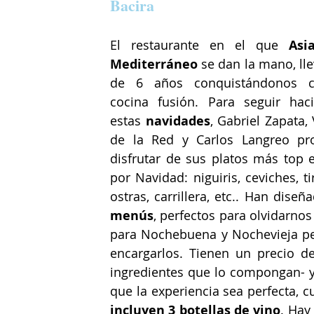
Bacira
El restaurante en el que 
Asi
Mediterráneo
 se dan la mano, ll
de 6 años conquistándonos c
cocina fusión. Para seguir haci
estas 
navidades
, Gabriel Zapata, 
de la Red y Carlos Langreo pr
disfrutar de sus platos más top e
por Navidad: niguiris, ceviches, tir
menús
, perfectos para olvidarnos
para Nochebuena y Nochevieja pero
encargarlos. Tienen un precio d
ingredientes que lo compongan- y
que la experiencia sea perfecta, 
incluyen 3 botellas de vino
. Hay