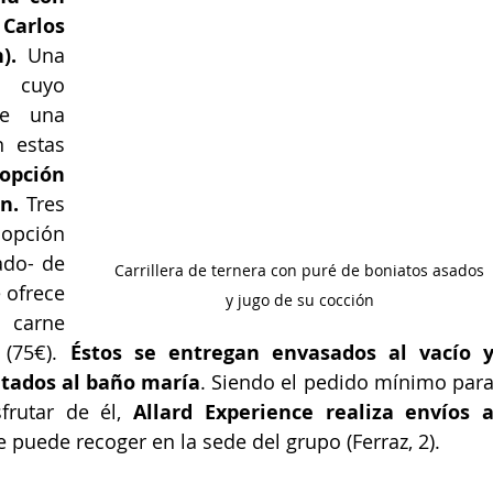
arlos 
).
 Una 
 cuyo 
e una 
 estas 
opción 
n. 
Tres 
opción 
do- de 
Carrillera de ternera con puré de boniatos asados 
 ofrece 
y jugo de su cocción 
carne 
(75€). 
Éstos se entregan envasados al vacío y
tados al baño maría
. Siendo el pedido mínimo para
rutar de él, 
Allard Experience realiza envíos a
e puede recoger en la sede del grupo (Ferraz, 2).