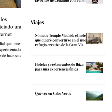
favoritos de Cenando con Pablo
 los
Viajes
iciado una
ternet
Nômade Temple Madrid: el hotel
que quiere convertirse en el nuevo
ial que tiene
refugio creativo de la Gran Vía
experimentado la
esde hace seis
Hoteles y restaurantes de Ibiza
para una experiencia única
Qué ver en Cabo Verde