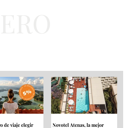
TERO
a
Bienestar
EJT
 de viaje elegir
Novotel Atenas, la mejor