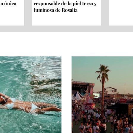
ia única
responsable de la piel tersa y
luminosa de Rosalía