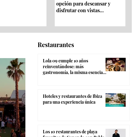
opción para descansar y
disfrutar con vistas
panorámicas 360º
Restaurantes
Lola 09 cumple 10 años
reinventándose: más
gastronomía, la misma esencia
coctelera y el ambiente más
canalla de Madrid
Hoteles y restaurantes de Ibiza
para una experiencia única
Los 10 restaurantes de playa