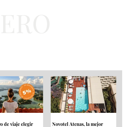
TERO
a
Bienestar
EJT
 de viaje elegir
Novotel Atenas, la mejor