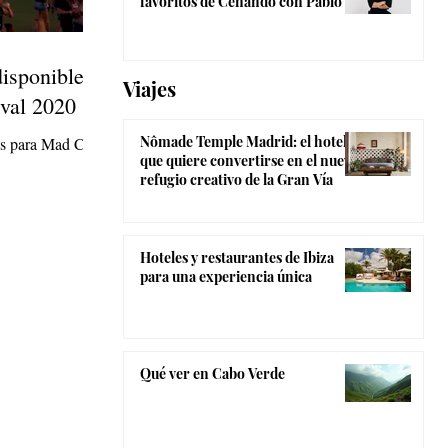
favoritos de Cenando con Pablo
disponibles
Viajes
val 2020
Nômade Temple Madrid: el hotel
es para Mad Cool
que quiere convertirse en el nuevo
refugio creativo de la Gran Vía
Hoteles y restaurantes de Ibiza
para una experiencia única
Qué ver en Cabo Verde