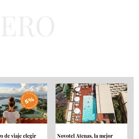
TERO
a
Bienestar
EJT
 de viaje elegir
Novotel Atenas, la mejor