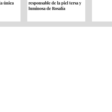
ia única
responsable de la piel tersa y
luminosa de Rosalía