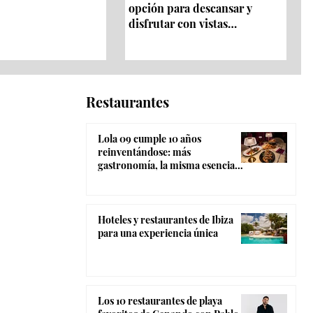
opción para descansar y
disfrutar con vistas
panorámicas 360º
Restaurantes
Lola 09 cumple 10 años
reinventándose: más
gastronomía, la misma esencia
coctelera y el ambiente más
canalla de Madrid
Hoteles y restaurantes de Ibiza
para una experiencia única
Los 10 restaurantes de playa