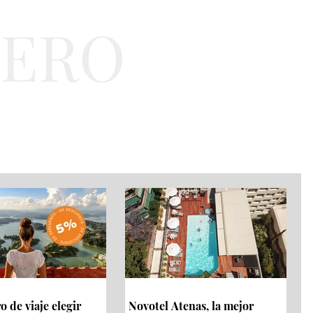
TERO
a
Bienestar
EJT
 de viaje elegir
Novotel Atenas, la mejor