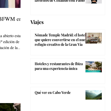
favoritos de Cenando con Pablo
 MBFWM en
Viajes
Nômade Temple Madrid: el hotel
a abierto esta
que quiere convertirse en el nuevo
1º edición de
refugio creativo de la Gran Vía
ación de la
Hoteles y restaurantes de Ibiza
para una experiencia única
Qué ver en Cabo Verde