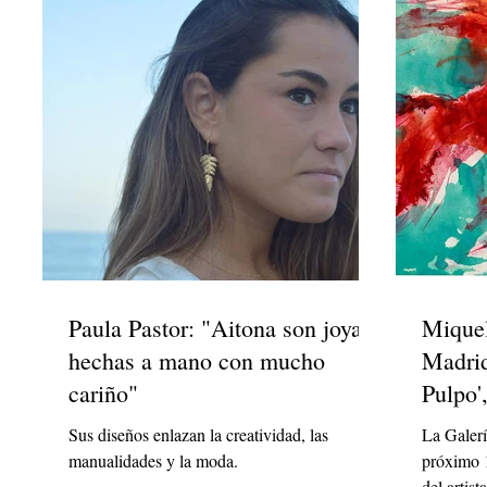
Paula Pastor: "Aitona son joyas
Miquel
hechas a mano con mucho
Madrid
cariño"
Pulpo'
deso
Sus diseños enlazan la creatividad, las
La Galerí
manualidades y la moda.
próximo 1
del artis