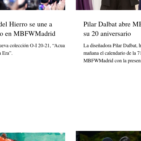
del Hierro se une a
Pilar Dalbat abre
io en MBFWMadrid
su 20 aniversario
ueva colección O-I 20-21, “Acuario,
La diseñadora Pilar Dalbat, h
 Era”.
mañana el calendario de la 7
MBFWMadrid con la present
colección...