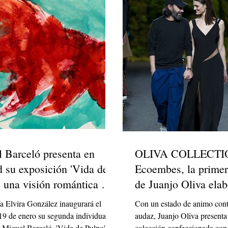
 Barceló presenta en
OLIVA COLLECTION
 su exposición 'Vida de
Ecoembes, la primer
, una visión romántica y
de Juanjo Oliva elab
partir del recicl
a Elvira González inaugurará el
Con un estado de animo con
9 de enero su segunda individual
audaz, Juanjo Oliva presenta
ta Miquel Barceló. 'Vida de Pulpo' es
colección confeccionada con 