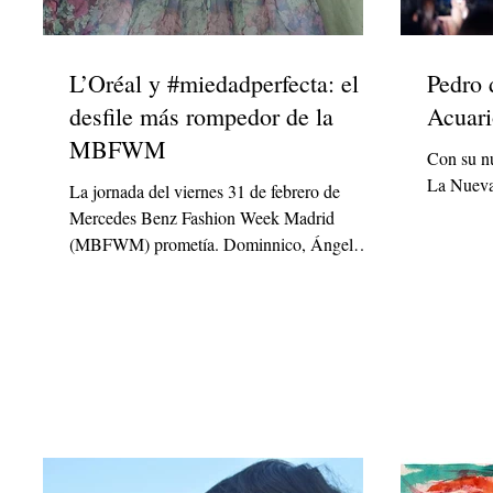
L’Oréal y #miedadperfecta: el
Pedro 
desfile más rompedor de la
Acuar
MBFWM
Con su n
La Nueva
La jornada del viernes 31 de febrero de
Mercedes Benz Fashion Week Madrid
(MBFWM) prometía. Dominnico, Ángel
Schlesser, Teresa Helbig o...