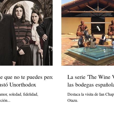
ie que no te puedes perder
La serie 'The Wine V
gustó Unorthodox
las bodegas español
 amor, soledad, fidelidad,
Destaca la visita de Ian Ch
cción...
Otazu.