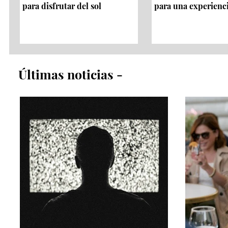
para disfrutar del sol
para una experienc
​Últimas noticias​ -