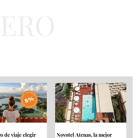
TERO
a
Bienestar
EJT
 de viaje elegir
Novotel Atenas, la mejor