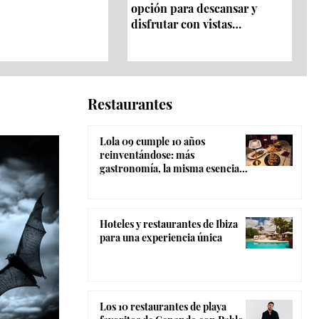
opción para descansar y
disfrutar con vistas
panorámicas 360º
Restaurantes
Lola 09 cumple 10 años
reinventándose: más
gastronomía, la misma esencia
coctelera y el ambiente más
canalla de Madrid
Hoteles y restaurantes de Ibiza
para una experiencia única
Los 10 restaurantes de playa